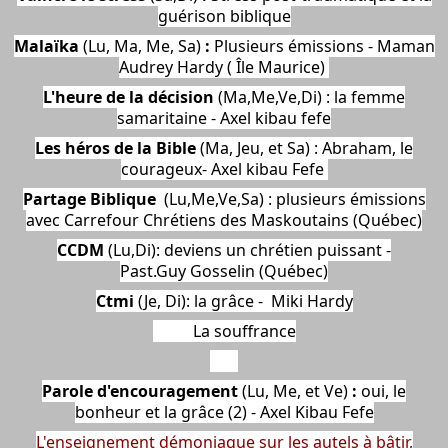
guérison biblique
Malaïka
(Lu, Ma, Me, Sa)
:
Plusieurs émissions - Maman
Audrey Hardy ( Île Maurice)
L'heure de la décision
(Ma,Me,Ve,Di) : la femme
samaritaine - Axel kibau fefe
Les héros de la Bible
(Ma, Jeu, et Sa) : Abraham, le
courageux- Axel kibau Fefe
Partage Biblique
(Lu,Me,Ve,Sa) : plusieurs émissions
avec Carrefour Chrétiens des Maskoutains (Québec)
CCDM
(Lu,Di): deviens un chrétien puissant -
Past.Guy Gosselin (Québec)
Ctmi
(Je, Di): la grâce - Miki Hardy
La souffrance
Parole d'encouragement
(Lu, Me, et Ve)
:
oui, le
bonheur et la grâce (2) - Axel Kibau Fefe
L'enseignement démoniaque sur les autels à bâtir,