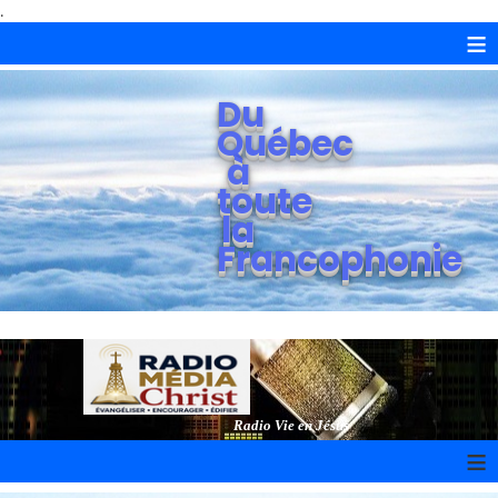
.
≡
Du
Québec
à
toute
la
Francophonie
Radio Vie en Jésus
≡