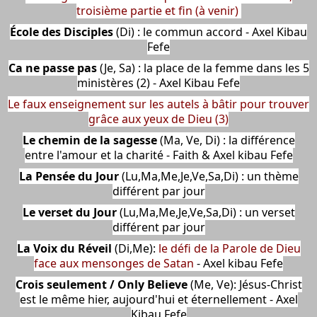
troisième partie et fin (à venir)
École des Disciples
(Di)
: le commun accord - Axel Kibau
Fefe
Ca ne passe pas
(Je, Sa) : la place de la femme dans les 5
ministères (2) - Axel Kibau Fefe
Le faux enseignement sur les autels à bâtir pour trouver
grâce aux yeux de Dieu (3)
Le chemin de la sagesse
(Ma, Ve, Di) : la différence
entre l'amour et la charité - Faith & Axel kibau Fefe
La Pensée du Jour
(Lu,Ma,Me,Je,Ve,Sa,Di) : un thème
différent par jour
Le verset du Jour
(Lu,Ma,Me,Je,Ve,Sa,Di) : un verset
différent par jour
La Voix du Réveil
(Di,Me):
le défi de la Parole de Dieu
face aux mensonges de Satan
- Axel kibau Fefe
Crois seulement / Only Believe
(Me, Ve): Jésus-Christ
est le même hier, aujourd'hui et éternellement - Axel
Kibau Fefe