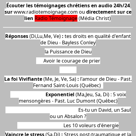
Écouter les témoignages chrétiens en audio 24h/24
sur
www.radiotemoignage.com
ou
directement sur ce
lien
Radio Témoignage
(Média Christ)
Réponses
(Di,Lu,Me, Ve)
:
tes droits en qualité d'enfant
de Dieu - Bayless Conley
l
a Puissance de Dieu
Avoir le courage de prier
La foi Vivifiante
(Me, Je, Ve, Sa)
:
l'amour de Dieu - Past.
Fernand Saint-Louis (Québec)
Exponentiel
(Ma,Jeu, Sa, Di) : 5 voix
mensongères - Past. Luc Dumont (Québec)
Es-tu un David, un Saul
ou un Absalon ?
Les 10 voleurs d'énergie
Vaincre le stress
(Sa,Di)
:
Stress post-traumatique et la