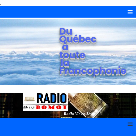
.
≡
Du
Québec
à
toute
la
Francophonie
Radio Vie en Jésus
≡