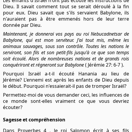
Les enfants d'Israël n'ont pas écouté les instructions de
Dieu. Il savait comment tout se serait déroulé à la fin
pour eux. Dieu savait que s'ils servaient Babylone, ils
n'auraient pas à être emmenés hors de leur terre
donnée par Dieu.
Maintenant, je donnerai vos pays au roi Nebucadnetsar de
Babylone, qui est mon serviteur. J'ai tout mis, même les
animaux sauvages, sous son contrôle. Toutes les nations le
serviront, son fils et son petit-fils jusqu'à ce que son temps
soit écoulé. Alors de nombreuses nations et de grands rois
conquériront et régneront sur Babylone
( Jérémie 27: 6-7 ).
Pourquoi Israël a-t-il écouté Hanania au lieu de
Jérémie? L'ennemi est après les enfants de Dieu depuis
le début. Pourquoi n'essaierait-il pas de tromper Israël?
Permettez-moi de vous demander ceci, les influences de
ce monde sont-elles vraiment ce que vous devriez
écouter?
Sagesse et compréhension
Dans Proverbes 4 , le roi Salomon écrit à ses fils