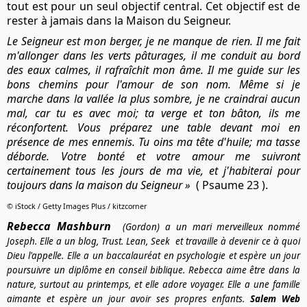
tout est pour un seul objectif central. Cet objectif est de
rester à jamais dans la Maison du Seigneur.
Le Seigneur est mon berger, je ne manque de rien.
Il me fait
m'allonger dans les verts pâturages, il me conduit au bord
des eaux calmes,
il rafraîchit mon âme.
Il me guide sur les
bons chemins pour l'amour de son nom.
Même si je
marche
dans la vallée la plus sombre,
je ne craindrai aucun
mal, car tu es avec moi;
ta verge et ton bâton,
ils me
réconfortent. Vous préparez une table devant moi en
présence de mes ennemis. Tu oins ma tête d'huile; ma tasse
déborde.
Votre bonté et votre amour me suivront
certainement tous les jours de ma vie,
et j'habiterai pour
toujours dans la maison du Seigneur
»
( Psaume 23 ).
© iStock / Getty Images Plus / kitzcorner
Rebecca Mashburn
(Gordon) a un mari merveilleux nommé
Joseph. Elle a un blog,
Trust. Lean, Seek
et travaille à devenir ce à quoi
Dieu l'appelle. Elle a un baccalauréat en psychologie et espère un jour
poursuivre un diplôme en conseil biblique. Rebecca aime être dans la
nature, surtout au printemps, et elle adore voyager. Elle a une famille
aimante et espère un jour avoir ses propres enfants.
Salem Web