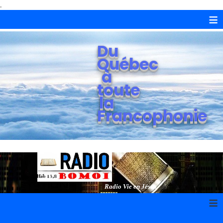
.
≡
Du
Québec
à
toute
la
Francophonie
Radio Vie en Jésus
≡