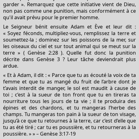
garder ». Remarquez que cette initiative vient de Dieu,
non pas comme une punition, mais conformément à ce
qu'il avait prévu pour le premier homme.
Le Seigneur bénit ensuite Adam et Ève et leur dit :
« Soyez féconds, multipliez-vous, remplissez la terre et
soumettez-la ; dominez sur les poissons de la mer, sur
les oiseaux du ciel et sur tout animal qui se meut sur la
terre » (
Genèse 2:28
).
Quelle fut donc la punition
décrite dans
Genèse 3
? Leur tâche deviendrait plus
ardue.
« Et à Adam, il dit : « Parce que tu as écouté la voix de ta
femme et que tu as mangé du fruit de l’arbre dont je
t’avais interdit de manger, le sol est maudit à cause de
toi ; c’est à la sueur de ton front que tu en tireras ta
nourriture tous les jours de ta vie ; il te produira des
épines et des chardons, et tu mangeras l’herbe des
champs. Tu mangeras ton pain à la sueur de ton visage,
jusqu’à ce que tu retournes à la terre, car c’est d’elle que
tu as été tiré ; car tu es poussière, et tu retourneras à la
poussière. » » –
Genèse 3:17-19