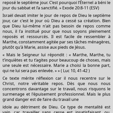
reposé le septième jour. C’est pourquoi l’Éternel a béni le
jour du sabbat et l’a sanctifié. »
Exode 20:8-11
(ESV)
Israël devait imiter le jour de repos de Dieu le septième
jour, car c'est le jour où Dieu a cessé sa création. Bien
que Dieu lui-même n'ait pas besoin de repos comme
nous, il l'a institué pour que nous soyons pleinement
reposés et ressourcés. Il est facile de ressembler à
Marthe, constamment agitée par ses tâches ménagères,
plutôt qu'à Marie, assise aux pieds de Jésus.
« Mais le Seigneur lui répondit : « Marthe, Marthe, tu
t’inquiètes et tu t’agites pour beaucoup de choses, mais
une seule est nécessaire. Marie a choisi la bonne part,
qui ne lui sera pas enlevée. » » (
Luc 10, 41-42
)
Ce texte mérite réflexion car il nous recentre sur le
Christ, notre véritable repos. Dès que nous nous
concentrons davantage sur le travail, nous risquons le
surmenage et l'épuisement professionnel. Mais le plus
grand danger est de faire du travail une
idole au détriment de Dieu. Ce type de mentalité est
vain, car travailler sans cesse est insatisfaisant, ou,