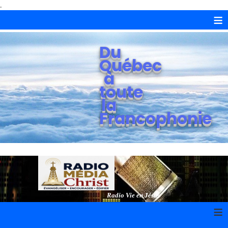
.
≡
Du
Québec
à
toute
la
Francophonie
Radio Vie en Jésus
≡