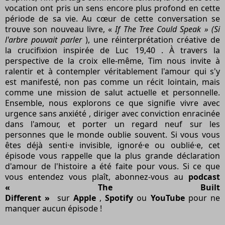
vocation ont pris un sens encore plus profond en cette
période de sa vie. Au cœur de cette conversation se
trouve son nouveau livre, «
If The Tree Could Speak » (Si
l'arbre pouvait parler
), une réinterprétation créative de
la
crucifixion
inspirée de
Luc 19,40
. À travers la
perspective de
la croix
elle-même, Tim nous invite à
ralentir et à contempler véritablement l'amour qui s'y
est manifesté, non pas comme un récit lointain, mais
comme une mission de salut actuelle et personnelle.
Ensemble, nous explorons ce que signifie vivre avec
urgence sans
anxiété
, diriger avec conviction enracinée
dans l'amour, et porter un regard neuf sur les
personnes que le monde oublie souvent. Si vous vous
êtes déjà senti·e invisible, ignoré·e ou oublié·e, cet
épisode vous rappelle que la plus grande déclaration
d'amour de l'histoire a été faite pour vous. Si ce que
vous entendez vous plaît, abonnez-vous au
podcast
« The Built
Different »
sur
Apple
,
Spotify
ou
YouTube
pour ne
manquer aucun épisode !