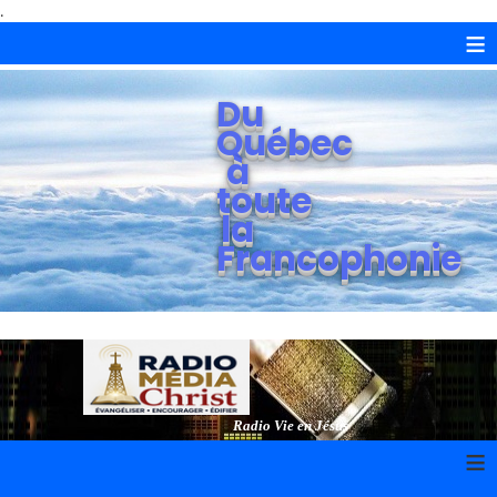
.
≡
Du
Québec
à
toute
la
Francophonie
Radio Vie en Jésus
≡