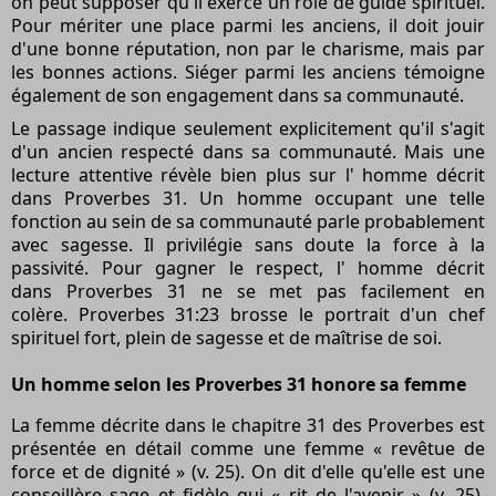
on peut supposer qu'il exerce un rôle de guide spirituel.
Pour mériter une place parmi les anciens, il doit jouir
d'une bonne réputation, non par le charisme, mais par
les bonnes actions. Siéger parmi les anciens témoigne
également de son engagement dans sa communauté.
Le passage indique seulement explicitement qu'il s'agit
d'un ancien respecté dans sa communauté. Mais une
lecture attentive révèle bien plus sur l' homme décrit
dans
Proverbes 31.
Un homme occupant une telle
fonction au sein de sa communauté parle probablement
avec sagesse. Il privilégie sans doute la force à la
passivité. Pour gagner le respect, l' homme décrit
dans
Proverbes 31
ne se met pas facilement en
colère.
Proverbes 31:23
brosse le portrait d'un chef
spirituel fort, plein de sagesse et de maîtrise de soi.
Un homme
selon les Proverbes 31
honore sa femme
La femme décrite
dans le chapitre 31 des Proverbes
est
présentée en détail comme une femme « revêtue de
force et de dignité » (v. 25). On dit d'elle qu'elle est une
conseillère sage et fidèle qui « rit de l'avenir » (v. 25).