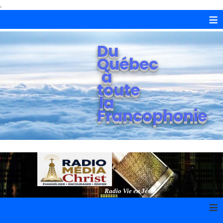
.
≡
Du
Québec
à
toute
la
Francophonie
Radio Vie en Jésus
≡