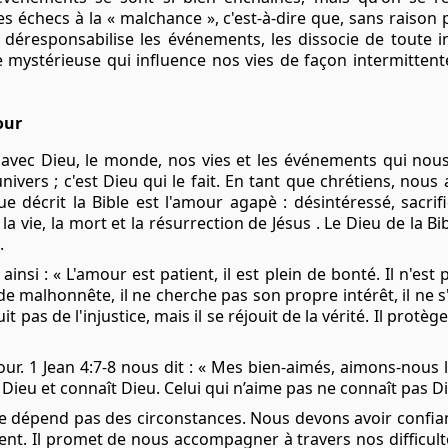
s échecs à la « malchance », c'est-à-dire que, sans raison pa
déresponsabilise les événements, les dissocie de toute in
ce mystérieuse qui influence nos vies de façon intermittent
mour
 avec Dieu, le monde, nos vies et les événements qui nou
univers ; c'est Dieu qui le fait. En tant que chrétiens, no
décrit la Bible est l'amour agapè : désintéressé, sacrific
la vie, la mort et
la résurrection
de Jésus . Le Dieu de la B
s.
ainsi : « L'amour est patient, il est plein de bonté. Il n'est 
n de malhonnête, il ne cherche pas son propre intérêt, il ne s'
pas de l'injustice, mais il se réjouit de la vérité. Il protège
our.
1 Jean 4:7-8
nous dit : « Mes bien-aimés, aimons-nous le
Dieu et connaît Dieu. Celui qui n’aime pas ne connaît pas D
ne dépend pas des circonstances. Nous devons avoir confia
ent. Il promet de nous accompagner à travers nos difficul