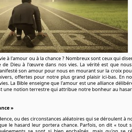
 vie à l'amour ou à la chance ? Nombreux sont ceux qui disent
e de Dieu à l'œuvre dans nos vies. La vérité est que nou
 manifesté son amour pour nous en mourant sur
la croix
pour
ivers, offertes pour notre plus grand plaisir ici-bas. En 
vies. La Bible enseigne que l'amour est une alliance délib
st une notion terrestre qui attribue notre bonheur au hasa
ance »
cidence, ou des circonstances aléatoires qui se déroulent à
e le hasard leur portera chance. Parfois, on dit « tout s
énements se sont si bien enchaînés, mais qu'on se réj