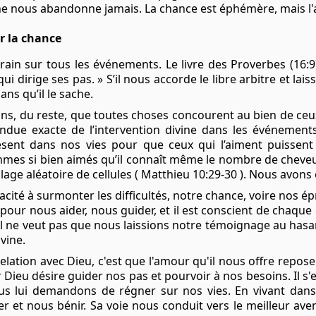
 ne nous abandonne jamais. La chance est éphémère, mais l'
r la chance
verain sur tous les événements.
Le livre des Proverbes (16:9
qui dirige ses pas. » S’il nous accorde le libre arbitre et lais
ans qu’il le sache.
ns, du reste, que toutes choses concourent au bien de ceux
tendue exacte de l’intervention divine dans les événeme
sent dans nos vies pour que ceux qui l’aiment puissent 
sommes si bien aimés qu’il connaît même le nombre de chev
lage aléatoire de cellules (
Matthieu 10:29-30
). Nous avons 
ité à surmonter les difficultés, notre chance, voire nos é
là pour nous aider, nous guider, et il est conscient de chaq
 Il ne veut pas que nous laissions notre témoignage au hasar
ivine.
elation avec Dieu, c'est que l'amour qu'il nous offre repos
 Dieu désire guider nos pas et pourvoir à nos besoins. Il 
us lui demandons de régner sur nos vies. En vivant dans 
 et nous bénir. Sa voie nous conduit vers le meilleur aveni