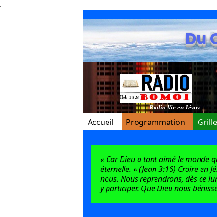
.
Du 
Radio Vie en Jésus
Accueil
Programmation
Grill
« Car Dieu a tant aimé le monde qu’i
éternelle. » (Jean 3:16) Croire en J
nous. Nous reprendrons, dès ce lun
y participer. Que Dieu nous bénisse