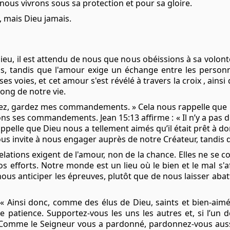
e nous vivrons sous sa protection et pour sa gloire.
, mais Dieu jamais.
ieu, il est attendu de nous que nous obéissions à sa volont
ous, tandis que l'amour exige un échange entre les perso
es voies, et cet amour s'est révélé à travers
la croix
, ainsi
long de notre vie.
imez, gardez mes commandements. » Cela nous rappelle que 
tions ses commandements.
Jean 15:13
affirme : « Il n’y a pa
appelle que Dieu nous a tellement aimés qu’il était prêt à d
ous invite à nous engager auprès de notre Créateur, tandis 
ations exigent de l'amour, non de la chance. Elles ne se c
efforts. Notre monde est un lieu où le bien et le mal s'af
ous anticiper les épreuves, plutôt que de nous laisser abat
 « Ainsi donc, comme des élus de Dieu, saints et bien-aim
e patience. Supportez-vous les uns les autres et, si l’un 
omme le Seigneur vous a pardonné, pardonnez-vous aussi.