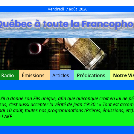
Vendredi 7 août 2026
Québec à toute la Francopho
e Radio
Émissions
Articles
Prédications
Notre Vi
l a donné son Fils unique, afin que quiconque croit en lui ne péri
ésus, c’est aussi accepter la vérité de Jean 19:30 : « Tout est acco
di 10 août, toutes nos programmations (Prières, émissions, etc).
 ! AKF