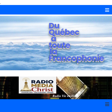
.
≡
Du
Québec
à
toute
la
Francophonie
Radio Vie en Jésus
≡