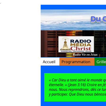
.
Du 
Radio Vie en Jésus
Accueil
Programmation
Grill
« Car Dieu a tant aimé le monde qu’i
éternelle. » (Jean 3:16) Croire en J
nous. Nous reprendrons, dès ce lun
y participer. Que Dieu nous bénisse