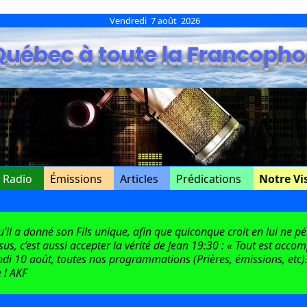
Vendredi 7 août 2026
Québec à toute la Francopho
e Radio
Émissions
Articles
Prédications
Notre Vi
l a donné son Fils unique, afin que quiconque croit en lui ne péri
ésus, c’est aussi accepter la vérité de Jean 19:30 : « Tout est acco
di 10 août, toutes nos programmations (Prières, émissions, etc).
 ! AKF