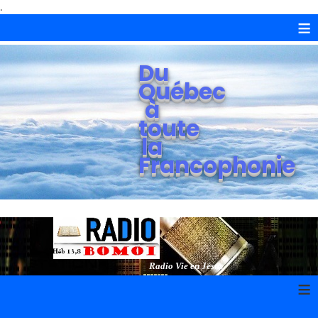
.
≡
Du
Québec
à
toute
la
Francophonie
Radio Vie en Jésus
≡