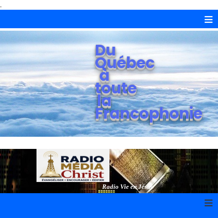
.
≡
Du
Québec
à
toute
la
Francophonie
Radio Vie en Jésus
≡