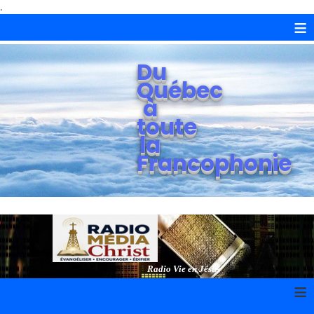
.
≡
Du
Québec
à
toute
la
Francophonie
Radio Vie en Jésus
≡