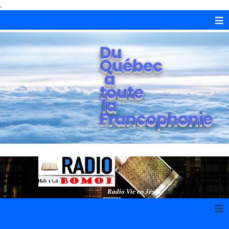
.
≡
Du
Québec
à
toute
la
Francophonie
Radio Vie en Jésus
≡