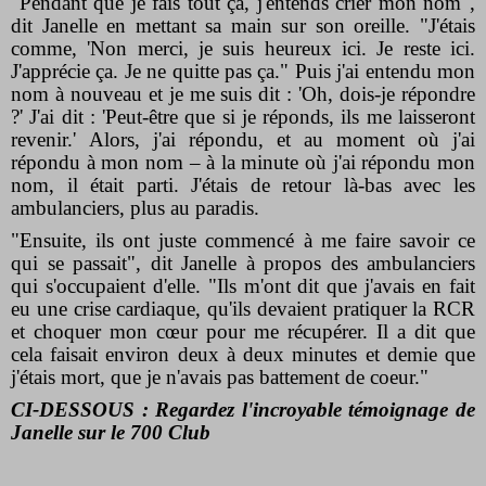
"Pendant que je fais tout ça, j'entends crier mon nom",
dit Janelle en mettant sa main sur son oreille. "J'étais
comme, 'Non merci, je suis heureux ici. Je reste ici.
J'apprécie ça. Je ne quitte pas ça." Puis j'ai entendu mon
nom à nouveau et je me suis dit : 'Oh, dois-je répondre
?' J'ai dit : 'Peut-être que si je réponds, ils me laisseront
revenir.' Alors, j'ai répondu, et au moment où j'ai
répondu à mon nom – à la minute où j'ai répondu mon
nom, il était parti. J'étais de retour là-bas avec les
ambulanciers, plus au paradis.
"Ensuite, ils ont juste commencé à me faire savoir ce
qui se passait", dit Janelle à propos des ambulanciers
qui s'occupaient d'elle. "Ils m'ont dit que j'avais en fait
eu une crise cardiaque, qu'ils devaient pratiquer la RCR
et choquer mon cœur pour me récupérer. Il a dit que
cela faisait environ deux à deux minutes et demie que
j'étais mort, que je n'avais pas battement de coeur."
CI-DESSOUS : Regardez l'incroyable témoignage de
Janelle sur le 700 Club