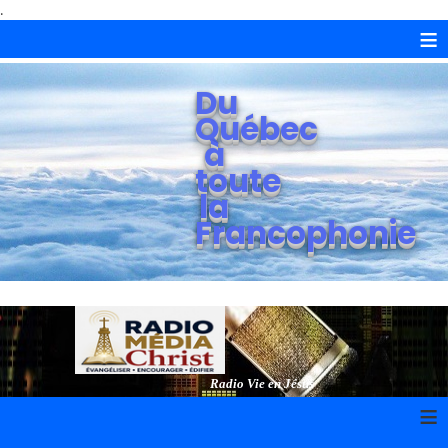
.
≡
Du
Québec
à
toute
la
Francophonie
Radio Vie en Jésus
≡