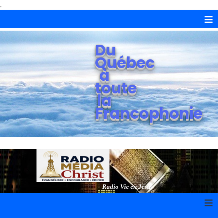
.
≡
Du
Québec
à
toute
la
Francophonie
Radio Vie en Jésus
≡