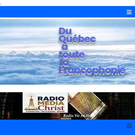
.
≡
Du
Québec
à
toute
la
Francophonie
Radio Vie en Jésus
≡