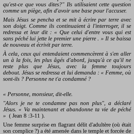
qu'est-ce que vous dites?"
Ils utilisaient cette question
comme un piège,
afin d'avoir une base pour l'accuser.
Mais Jésus se pencha et se mit à écrire par terre avec
son doigt.
Comme ils continuaient à l'interroger, il se
redressa et leur dit : « Que celui d'entre vous qui est
sans péché lui jette le premier une pierre
. »
Il se baissa
de nouveau et écrivit par terre.
À cela, ceux qui entendaient commencèrent à s'en aller
un à la fois, les plus âgés d'abord, jusqu'à ce qu'il ne
reste plus que Jésus, avec la femme toujours
debout.
Jésus se redressa et lui demanda : « Femme, où
sont-ils ? Personne ne t'a condamné ?
« Personne, monsieur, dit-elle.
"Alors je ne te condamne pas non plus",
a déclaré
Jésus. « Va maintenant et abandonne ta vie de péché
»
( Jean 8 :3-11 ).
Une femme surprise en flagrant délit d'adultère (où était
son complice ?) a été amenée dans le temple et forcée de