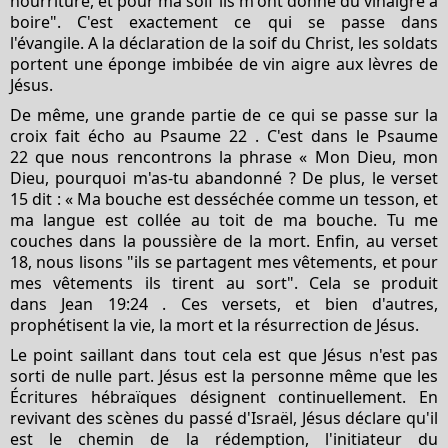
nourriture, et pour ma soif ils m'ont donné du vinaigre à
boire". C'est exactement ce qui se passe dans
l'évangile. A la déclaration de la soif du Christ, les soldats
portent une éponge imbibée de vin aigre aux lèvres de
Jésus.
De même, une grande partie de ce qui se passe sur la
croix fait écho au Psaume 22 . C'est dans le Psaume
22 que nous rencontrons la phrase « Mon Dieu, mon
Dieu, pourquoi m'as-tu abandonné ? De plus, le verset
15 dit : « Ma bouche est desséchée comme un tesson, et
ma langue est collée au toit de ma bouche. Tu me
couches dans la poussière de la mort. Enfin, au verset
18, nous lisons "ils se partagent mes vêtements, et pour
mes vêtements ils tirent au sort". Cela se produit
dans Jean 19:24 . Ces versets, et bien d'autres,
prophétisent la vie, la mort et la résurrection de Jésus.
Le point saillant dans tout cela est que Jésus n'est pas
sorti de nulle part. Jésus est la personne même que les
Écritures hébraïques désignent continuellement. En
revivant des scènes du passé d'Israël, Jésus déclare qu'il
est le chemin de la rédemption, l'initiateur du