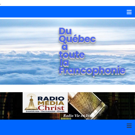
.
≡
Du
Québec
à
toute
la
Francophonie
Radio Vie en Jésus
≡