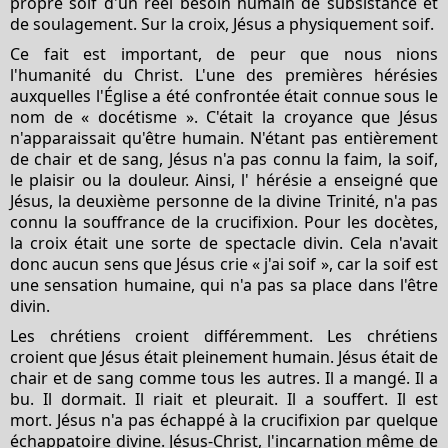
propre soif d'un réel besoin humain de subsistance et
de soulagement. Sur la croix, Jésus a physiquement soif.
Ce fait est important, de peur que nous nions
l'humanité du Christ. L'une des premières hérésies
auxquelles l'Église a été confrontée était connue sous le
nom de « docétisme ». C'était la croyance que Jésus
n'apparaissait qu'être humain. N'étant pas entièrement
de chair et de sang, Jésus n'a pas connu la faim, la soif,
le plaisir ou la douleur. Ainsi, l' hérésie a enseigné que
Jésus, la deuxième personne de la divine Trinité, n'a pas
connu la souffrance de la crucifixion. Pour les docètes,
la croix était une sorte de spectacle divin. Cela n'avait
donc aucun sens que Jésus crie « j'ai soif », car la soif est
une sensation humaine, qui n'a pas sa place dans l'être
divin.
Les chrétiens croient différemment. Les chrétiens
croient que Jésus était pleinement humain. Jésus était de
chair et de sang comme tous les autres. Il a mangé. Il a
bu. Il dormait. Il riait et pleurait. Il a souffert. Il est
mort. Jésus n'a pas échappé à la crucifixion par quelque
échappatoire divine. Jésus-Christ, l'incarnation même de