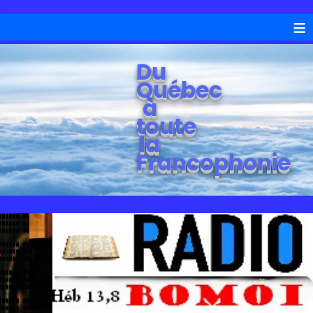
.
≡
Du
Québec
à
toute
la
Francophonie