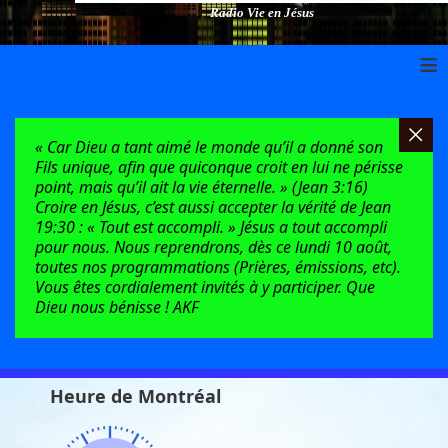
Radio Vie en Jésus
≡
« Car Dieu a tant aimé le monde qu’il a donné son
Fils unique, afin que quiconque croit en lui ne périsse
point, mais qu’il ait la vie éternelle. » (Jean 3:16)
Croire en Jésus, c’est aussi accepter la vérité de Jean
19:30 : « Tout est accompli. » Jésus a tout accompli
pour nous. Nous reprendrons, dès ce lundi 10 août,
toutes nos programmations (Prières, émissions, etc).
Vous êtes cordialement invités à y participer. Que
Dieu nous bénisse ! AKF
Heure de Montréal