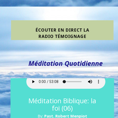
ÉCOUTER EN DIRECT LA
RADIO TÉMOIGNAGE
(ESSAI TECHNIQUE) EN
CLIQUANT ICI
Méditation Quotidienne
Méditation Biblique: la
foi (06)
By:
Past. Robert Menpiot